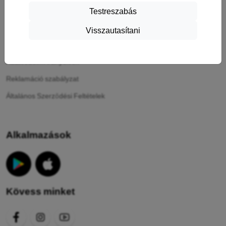
Testreszabás
Információ
Visszautasítani
A sütik
Adatvédelmi irányelvek
Reklamáció szabályzat
Általános Szerződési Feltételek
Alkalmazások
Kövess minket