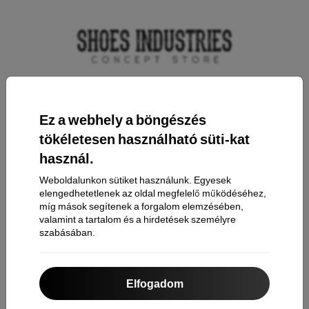
Elérhetőség
Ez a webhely a böngészés
tökéletesen használható süti-kat
Bevásárlás
használ.
Weboldalunkon sütiket használunk. Egyesek
Szállítás & Fizetés
elengedhetetlenek az oldal megfelelő működéséhez,
Cashback
míg mások segítenek a forgalom elemzésében,
valamint a tartalom és a hirdetések személyre
Áru visszaküldése
szabásában.
Reklamáció
Kapcsolat
Elfogadom
Rólunk