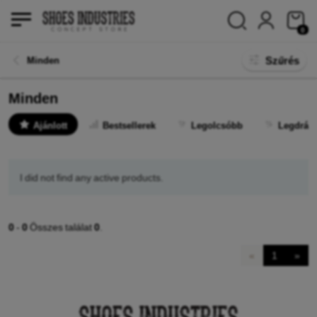
0
Szűrés
Minden
Minden
Ajánlott
Bestsellerek
Legolcsóbb
Legdrág
I did not find any active products.
0
-
0
Összes találat
0
.
«
1
»