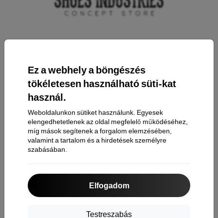
Elérhetőség
Ez a webhely a böngészés
Bevásárlás
tökéletesen használható süti-kat
használ.
Szállítás & Fizetés
Weboldalunkon sütiket használunk. Egyesek
Cashback
elengedhetetlenek az oldal megfelelő működéséhez,
míg mások segítenek a forgalom elemzésében,
Áru visszaküldése
valamint a tartalom és a hirdetések személyre
Reklamáció
szabásában.
Kapcsolat
Rólunk
Elfogadom
Információ
Testreszabás