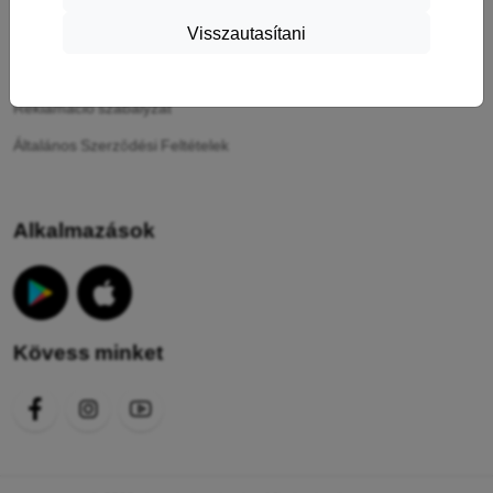
Visszautasítani
A sütik
Adatvédelmi irányelvek
Reklamáció szabályzat
Általános Szerződési Feltételek
Alkalmazások
Kövess minket