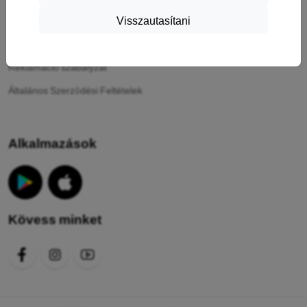
Visszautasítani
A sütik
Adatvédelmi irányelvek
Reklamáció szabályzat
Általános Szerződési Feltételek
Alkalmazások
Kövess minket