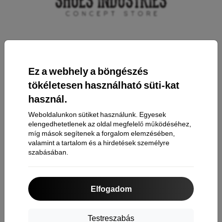
Elérhetőség
Ez a webhely a böngészés
Bevásárlás
tökéletesen használható süti-kat
használ.
Szállítás & Fizetés
Weboldalunkon sütiket használunk. Egyesek
Cashback
elengedhetetlenek az oldal megfelelő működéséhez,
míg mások segítenek a forgalom elemzésében,
Áru visszaküldése
valamint a tartalom és a hirdetések személyre
Reklamáció
szabásában.
Kapcsolat
Rólunk
Elfogadom
Információ
Testreszabás