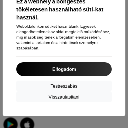
Ez a webhely a böngészés
Reklamáció
tökéletesen használható süti-kat
használ.
Kapcsolat
Weboldalunkon sütiket használunk. Egyesek
Rólunk
elengedhetetlenek az oldal megfelelő működéséhez,
míg mások segítenek a forgalom elemzésében,
valamint a tartalom és a hirdetések személyre
Információ
szabásában.
A sütik
Adatvédelmi irányelvek
Elfogadom
Reklamáció szabályzat
Testreszabás
Általános Szerződési Feltételek
Visszautasítani
Alkalmazások