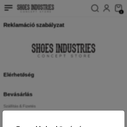
0
Reklamáció szabályzat
Elérhetőség
Bevásárlás
Szállítás & Fizetés
Cashback
Áru visszaküldése