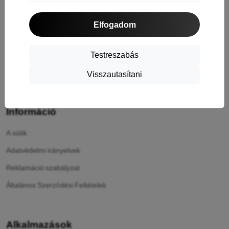
Cashback
Elfogadom
Áru visszaküldése
Reklamáció
Testreszabás
Kapcsolat
Visszautasítani
Rólunk
Információ
A sütik
Adatvédelmi irányelvek
Reklamáció szabályzat
Általános Szerződési Feltételek
Alkalmazások