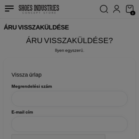
0
ÁRU VISSZAKÜLDÉSE
ÁRU VISSZAKÜLDÉSE?
Ilyen egyszerű.
Vissza űrlap
Megrendelési szám
E-mail cím