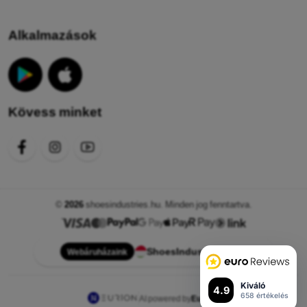
Alkalmazások
Kövess minket
©
2026
shoesindustries.hu. Minden jog fenntartva.
ShoesIndustries.hu
Webáruházaink
Kiváló
4.9
658 értékelés
AI powered by
Eurion