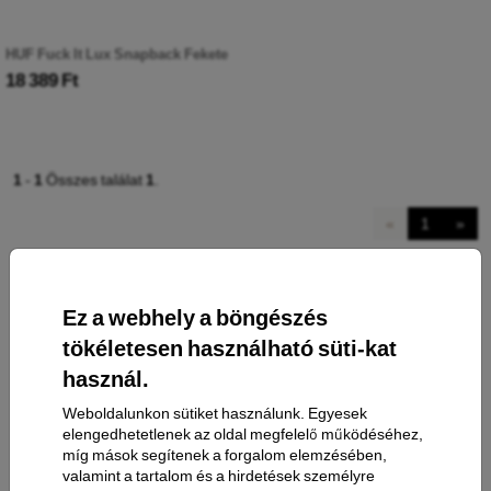
HUF Fuck It Lux Snapback Fekete
18 389 Ft
1
-
1
Összes találat
1
.
«
1
»
Ez a webhely a böngészés
tökéletesen használható süti-kat
használ.
Weboldalunkon sütiket használunk. Egyesek
Elérhetőség
elengedhetetlenek az oldal megfelelő működéséhez,
míg mások segítenek a forgalom elemzésében,
valamint a tartalom és a hirdetések személyre