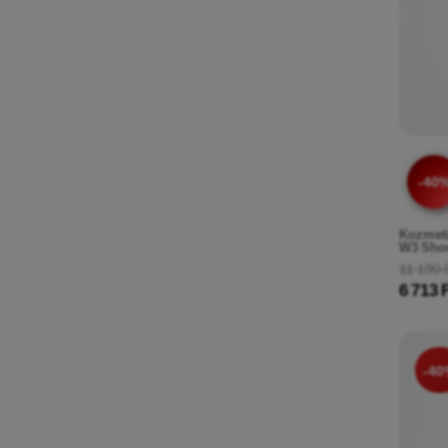
-40
Kozmeti
W3 Shor
11 190 
6 713 
-40