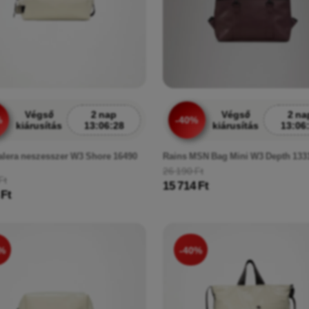
Végső
2 nap
Végső
2 na
%
-40%
kiárusítás
13:06:26
kiárusítás
13:06
alera neszesszer W3 Shore 16490
Rains MSN Bag Mini W3 Depth 133
26 190 Ft
Ft
15 714 Ft
 Ft
%
-40%