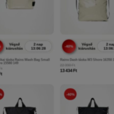
Végső
2 nap
Végső
2 na
%
-40%
kiárusítás
13:06:26
kiárusítás
13:06
kai táska Rains Wash Bag Small
Rains Dash táska W3 Shore 16350 
e 15580 149
22 390 Ft
Ft
13 434 Ft
Ft
%
-40%