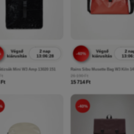
Végső
2 nap
Végső
2 na
%
-40%
kiárusítás
13:06:26
kiárusítás
13:06
átizsák Mini W3 Amp 13020 151
Rains Sibu Musette Bag W3 Kiln 1
Ft
26 190 Ft
 Ft
15 714 Ft
%
-40%