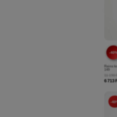
-40
Rains k
149
11 190 
6 713 
-40