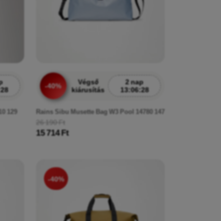
p
Végső
2 nap
-40%
:26
kiárusítás
13:06:26
10 129
Rains Sibu Musette Bag W3 Pool 14780 147
26 190 Ft
15 714 Ft
-40%