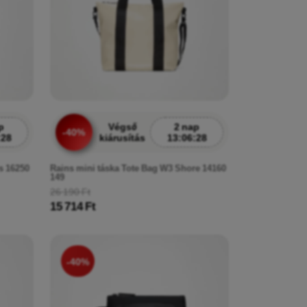
p
Végső
2 nap
-40%
:26
kiárusítás
13:06:26
s 16250
Rains mini táska Tote Bag W3 Shore 14160
149
26 190 Ft
15 714 Ft
-40%