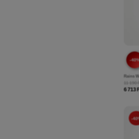
-40
Rains W
11 190 
6 713 
-40