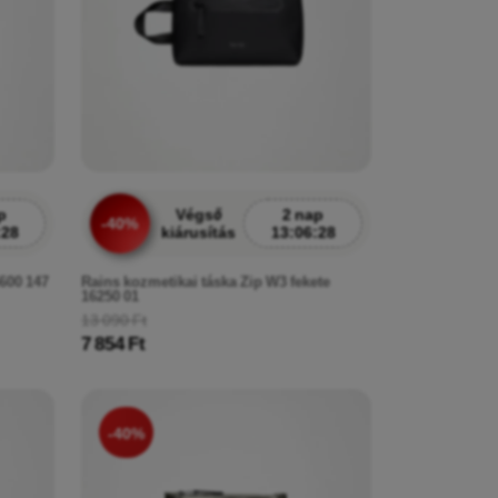
p
Végső
2 nap
-40%
:26
kiárusítás
13:06:26
600 147
Rains kozmetikai táska Zip W3 fekete
16250 01
13 090 Ft
7 854 Ft
-40%