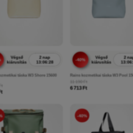
Végső
2 nap
Végső
2 na
%
-40%
kiárusítás
13:06:26
kiárusítás
13:06
ozmetikai táska W3 Shore 15600
Rains kozmetikai táska W3 Pool 15
11 190 Ft
Ft
6 713 Ft
Ft
%
-40%