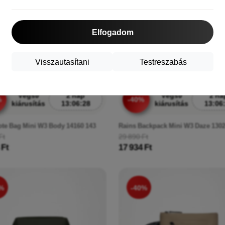
Elfogadom
Visszautasítani
Testreszabás
Végső
2 nap
Végső
2 na
%
-40%
kiárusítás
13:06:26
kiárusítás
13:06
ote Bag Mini W3 Body 14160 143
Rains Backpack Mini W3 Daze 1302
Ft
29 890 Ft
 Ft
17 934 Ft
%
-40%