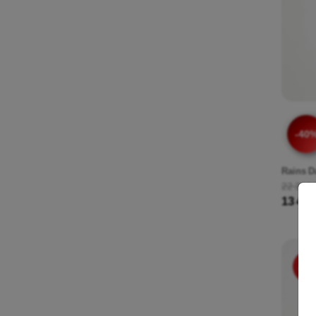
-40
Rains D
22 390 
13 434
-40