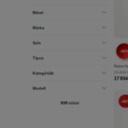
Méret
Márka
Szín
-40
Típus
Rains h
29 890 
Kategóriák
17 934
Modell
-40
939
találat