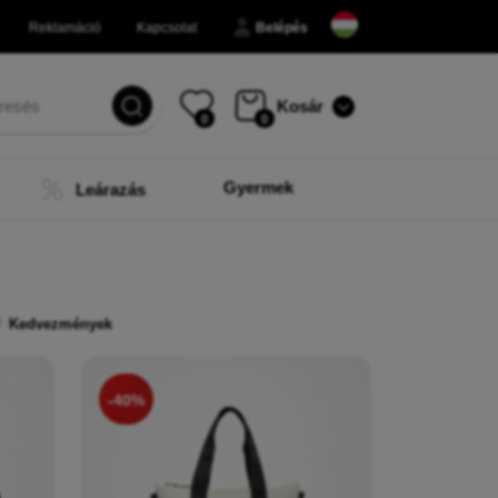
Reklamáció
Kapcsolat
Belépés
Kosár
0
0
Gyermek
Leárazás
Kedvezmények
-40%