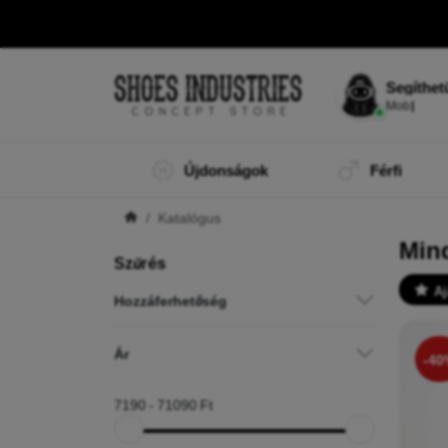
Segíthet
Mobi vagyok
MI-segítőd.
Újdonságok
Férfi
Katalógus
Min
Szűrés
Aj
Hozzáferhetőség
Ár
-40
7190
-
71090
Ft