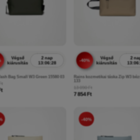
Végső
2 nap
Végső
2 na
%
-40%
kiárusítás
13:06:26
kiárusítás
13:06
ash Bag Small W3 Green 15580 03
Rains kozmetikai táska Zip W3 béz
133
Ft
13 090 Ft
Ft
7 854 Ft
%
-40%