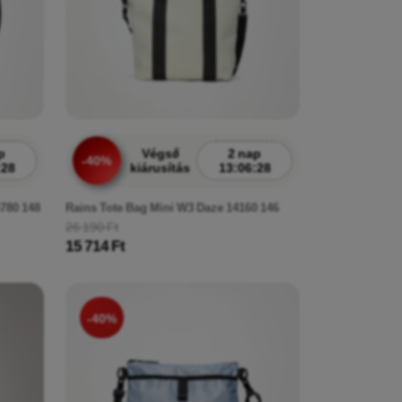
p
Végső
2 nap
-40%
:26
kiárusítás
13:06:26
4780 148
Rains Tote Bag Mini W3 Daze 14160 146
26 190 Ft
15 714 Ft
-40%