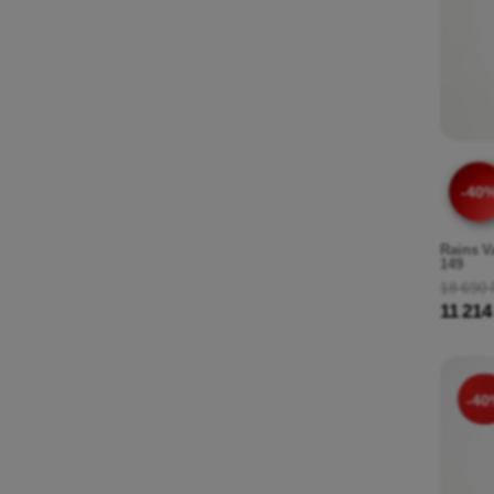
-40
Rains V
149
18 690 
11 214
-40