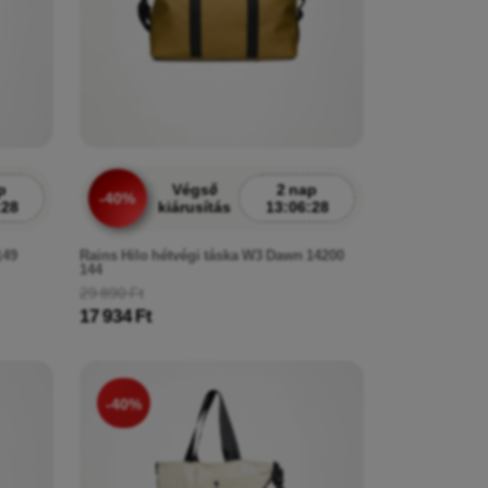
p
Végső
2 nap
-40%
:26
kiárusítás
13:06:26
149
Rains Hilo hétvégi táska W3 Dawn 14200
144
29 890 Ft
17 934 Ft
-40%