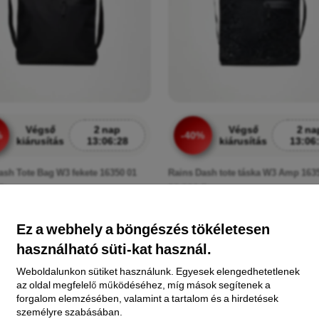
Végső
2 nap
Végső
2 na
%
-40%
kiárusítás
13:06:26
kiárusítás
13:06
ash Tote Bag W3 fekete 16350 01
Rains Dash tote táska W3 Amp 163
Ft
22 390 Ft
 Ft
13 434 Ft
Ez a webhely a böngészés tökéletesen
használható süti-kat használ.
%
-40%
Weboldalunkon sütiket használunk. Egyesek elengedhetetlenek
az oldal megfelelő működéséhez, míg mások segítenek a
forgalom elemzésében, valamint a tartalom és a hirdetések
személyre szabásában.