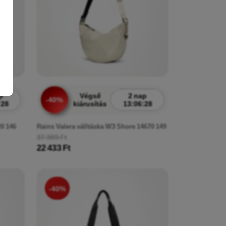
p
Végső
2 nap
-40%
:26
kiárusítás
13:06:26
0 146
Rains Valera válltáska W3 Shore 14670 149
37 389 Ft
22 433 Ft
-40%