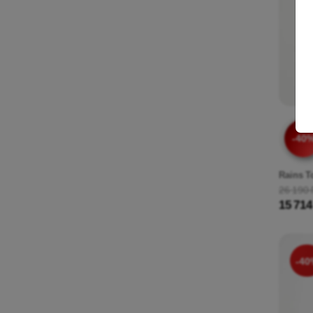
-40
Rains T
26 190 
15 714
-40