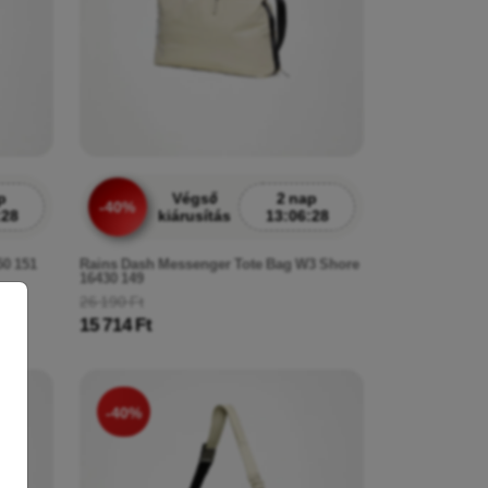
p
Végső
2 nap
-40%
:26
kiárusítás
13:06:26
50 151
Rains Dash Messenger Tote Bag W3 Shore
16430 149
26 190 Ft
15 714 Ft
-40%