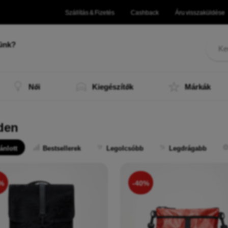
Szállítás & Fizetés
Cashback
Áru visszaküldése
ünk?
, a te
|
Női
Kiegészítők
Márkák
den
ánlott
Bestsellerek
Legolcsóbb
Legdrágabb
%
-40%