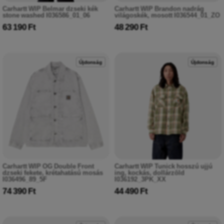
Carhartt WIP Belmar dzseki kék
Carhartt WIP Brandon nadrág
stone washed I036586_01_06
világoskék, mosott I036544_01_ZO
63 190 Ft
48 290 Ft
Újdonság
Újdonság
Carhartt WIP OG Double Front
Carhartt WIP Tunick hosszú ujjú
dzseki fekete, krétahatású mosás
ing, kockás, dollárzöld
I036496_89_5F
I036192_3PK_XX
74 390 Ft
44 490 Ft