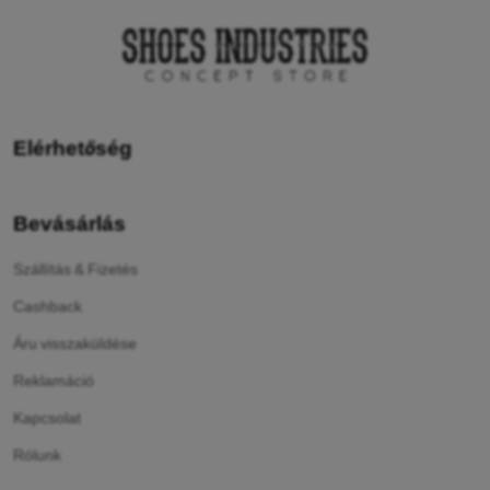
Elérhetőség
Bevásárlás
Szállítás & Fizetés
Cashback
Áru visszaküldése
Reklamáció
Kapcsolat
Rólunk