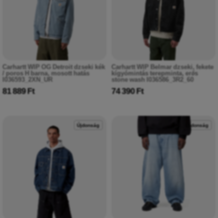
Carhartt WIP OG Detroit dzseki kék
Carhartt WIP Belmar dzseki, fekete
/ poros H barna, mosott hatás
kígyómintás terepminta, erős
I036593_2XN_UR
stone wash I036586_3R2_60
81 889 Ft
74 390 Ft
Újdonság
Újdonság