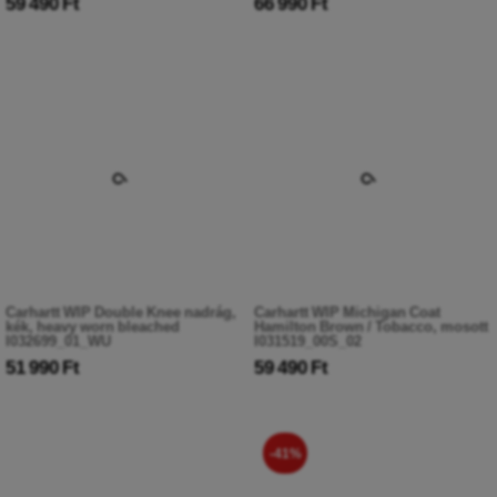
59 490 Ft
66 990 Ft
Carhartt WIP Double Knee nadrág,
Carhartt WIP Michigan Coat
kék, heavy worn bleached
Hamilton Brown / Tobacco, mosott
I032699_01_WU
I031519_00S_02
51 990 Ft
59 490 Ft
-41%