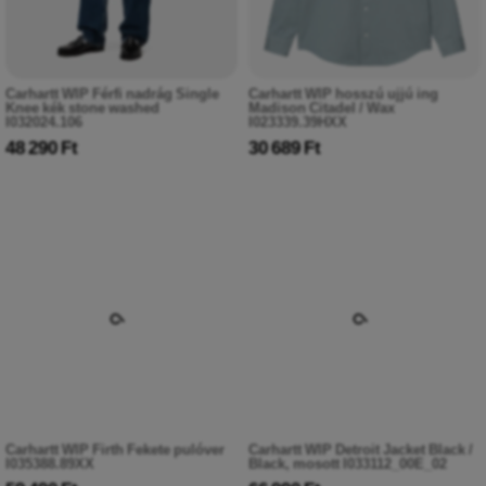
Carhartt WIP Férfi nadrág Single
Carhartt WIP hosszú ujjú ing
Knee kék stone washed
Madison Citadel / Wax
I032024.106
I023339.39HXX
48 290 Ft
30 689 Ft
Carhartt WIP Firth Fekete pulóver
Carhartt WIP Detroit Jacket Black /
I035388.89XX
Black, mosott I033112_00E_02