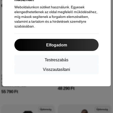
66 990 Ft
55 790 Ft
Weboldalunkon sütiket használunk. Egyesek
elengedhetetlenek az oldal megfelelő működéséhez,
míg mások segítenek a forgalom elemzésében,
valamint a tartalom és a hirdetések személyre
Újdonság
Újdonság
szabásában.
Elfogadom
Testreszabás
Visszautasítani
Carhartt WIP férfi kapucnis dzseki
Carhartt WIP Module Script dzseki
Nelson, lágy zöld, kész
kényelmes kék / fekete
ruhadarabként festett
I032977_3MZ_XX
I033064_3IE_GD
48 290 Ft
55 790 Ft
Újdonság
Újdonság