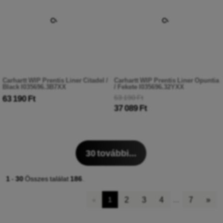
Carhartt WIP Prentis Liner Citadel /
Carhartt WIP Prentis Liner Opuntia
Black I035696.3B7XX
/ Fekete I035696.32YXX
63 190 Ft
63 190 Ft
37 089 Ft
30
további...
1
-
30
Összes találat
186
.
2
3
4
7
»
«
1
…