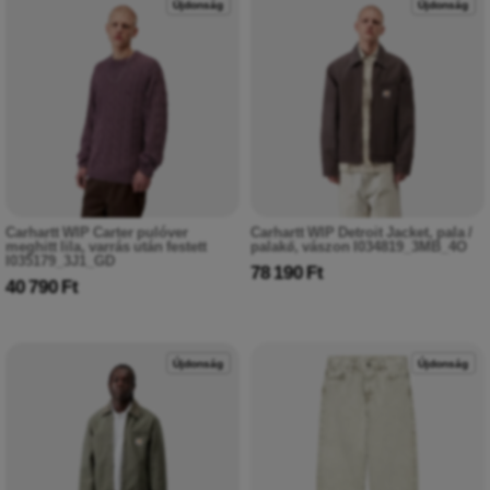
Újdonság
Újdonság
Carhartt WIP Carter pulóver
Carhartt WIP Detroit Jacket, pala /
meghitt lila, varrás után festett
palakő, vászon I034819_3MB_4O
I035179_3J1_GD
78 190 Ft
40 790 Ft
Újdonság
Újdonság