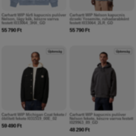
Carhartt WIP férfi kapucnis pulóver
Carhartt WIP Nelson kapucnis
Nelson, lágy kék, készre varrva
dzseki Yosemite, ruhadarabként
festett I033064_3HX_GD
festett I033064_2LR_GD
55 790 Ft
55 790 Ft
Újdonság
Újdonság
Carhartt WIP Michigan Coat fekete /
Carhartt WIP kapucnis pulóver
öblített fekete I031519_00E_02
Nelson fekete, készre varrva festett
I029963_89_GD
59 490 Ft
48 290 Ft