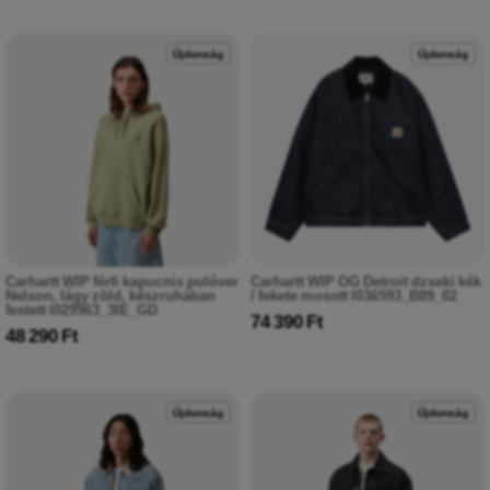
Újdonság
Újdonság
Carhartt WIP férfi kapucnis pulóver
Carhartt WIP OG Detroit dzseki kék
Nelson, lágy zöld, készruhában
/ fekete mosott I036593_B89_02
festett I029963_3IE_GD
74 390 Ft
48 290 Ft
Újdonság
Újdonság