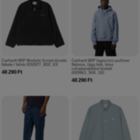
Carhartt WIP Module Script dzseki
Carhartt WIP kapucnis pulóver
fekete / fehér I032977_0D2_XX
Nelson, lágy kék, kész
ruhadarabként festett
48 290 Ft
I029963_3HX_GD
48 290 Ft