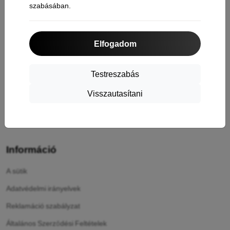
szabásában.
Bevásárlás
Szállítás & Fizetés
Elfogadom
Cashback
Áru visszaküldése
Testreszabás
Reklamáció
Visszautasítani
Kapcsolat
Rólunk
Információ
A sütik
Adatvédelmi irányelvek
Reklamáció szabályzat
Általános Szerződési Feltételek