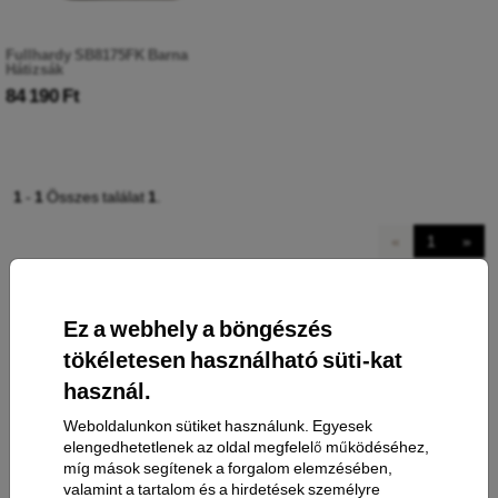
Fullhardy SB8175FK Barna
Hátizsák
84 190 Ft
1
-
1
Összes találat
1
.
«
1
»
Ez a webhely a böngészés
tökéletesen használható süti-kat
használ.
Weboldalunkon sütiket használunk. Egyesek
Elérhetőség
elengedhetetlenek az oldal megfelelő működéséhez,
míg mások segítenek a forgalom elemzésében,
valamint a tartalom és a hirdetések személyre