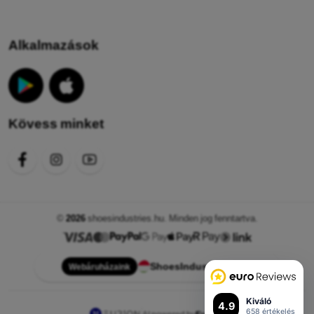
Alkalmazások
Kövess minket
©
2026
shoesindustries.hu. Minden jog fenntartva.
ShoesIndustries.hu
Webáruházaink
Kiváló
4.9
658 értékelés
AI powered by
Eurion