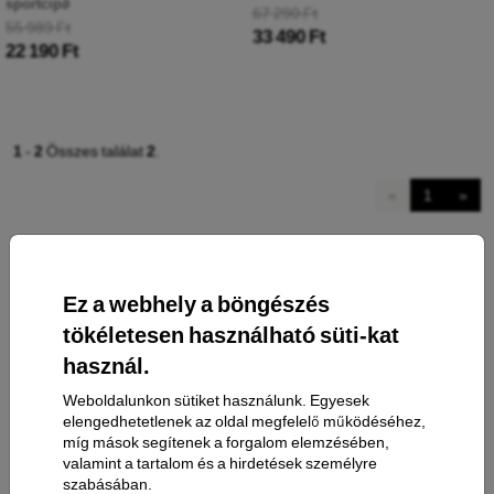
sportcipő
67 290 Ft
55 989 Ft
33 490 Ft
22 190 Ft
1
-
2
Összes találat
2
.
«
1
»
Ez a webhely a böngészés
tökéletesen használható süti-kat
használ.
Elérhetőség
Weboldalunkon sütiket használunk. Egyesek
elengedhetetlenek az oldal megfelelő működéséhez,
míg mások segítenek a forgalom elemzésében,
valamint a tartalom és a hirdetések személyre
Bevásárlás
szabásában.