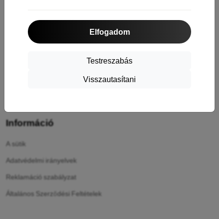
Szállítás & Fizetés
Cashback
Elfogadom
Áru visszaküldése
Reklamáció
Testreszabás
Kapcsolat
Visszautasítani
Rólunk
Információ
A sütik
Adatvédelmi irányelvek
Reklamáció szabályzat
Általános Szerződési Feltételek