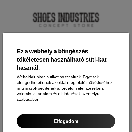
Elérhetőség
Ez a webhely a böngészés
tökéletesen használható süti-kat
Bevásárlás
használ.
Weboldalunkon sütiket használunk. Egyesek
Szállítás & Fizetés
elengedhetetlenek az oldal megfelelő működéséhez,
Cashback
míg mások segítenek a forgalom elemzésében,
valamint a tartalom és a hirdetések személyre
Áru visszaküldése
szabásában.
Reklamáció
Kapcsolat
Elfogadom
Rólunk