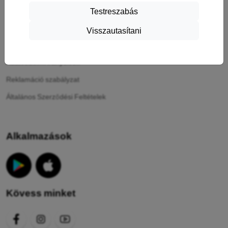
Testreszabás
Információ
Visszautasítani
A sütik
Adatvédelmi irányelvek
Reklamáció szabályzat
Általános Szerződési Feltételek
Alkalmazások
Kövess minket