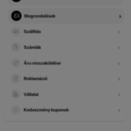
Megrendelések
Szállítás
Számlák
Áru visszaküldése
Reklamáció
Vállalat
Kedvezmény kuponok