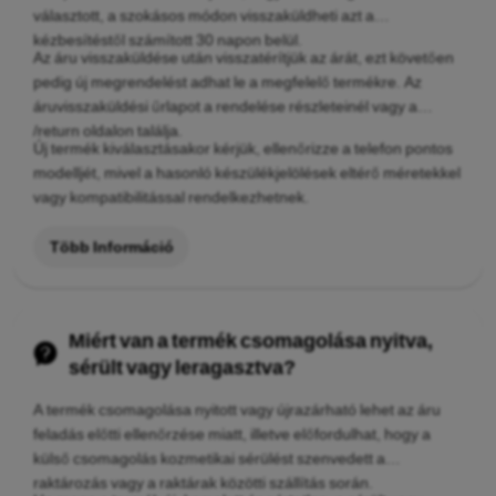
választott, a szokásos módon visszaküldheti azt a
kézbesítéstől számított 30 napon belül.
Az áru visszaküldése után visszatérítjük az árát, ezt követően
pedig új megrendelést adhat le a megfelelő termékre. Az
áruvisszaküldési űrlapot a rendelése részleteinél vagy a
/return oldalon találja.
Új termék kiválasztásakor kérjük, ellenőrizze a telefon pontos
modelljét, mivel a hasonló készülékjelölések eltérő méretekkel
vagy kompatibilitással rendelkezhetnek.
Több Információ
Miért van a termék csomagolása nyitva,
sérült vagy leragasztva?
A termék csomagolása nyitott vagy újrazárható lehet az áru
feladás előtti ellenőrzése miatt, illetve előfordulhat, hogy a
külső csomagolás kozmetikai sérülést szenvedett a
raktározás vagy a raktárak közötti szállítás során.