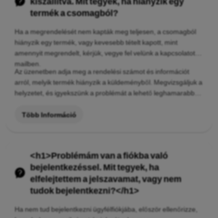
kiszállítva. Mit tegyek, ha hiányzik egy
termék a csomagból?
Ha a megrendelését nem kapták meg teljesen, a csomagból
hiányzik egy termék, vagy kevesebb tételt kapott, mint
amennyit megrendelt, kérjük, vegye fel velünk a kapcsolatot e-
mailben.
Az üzenetben adja meg a rendelési számot és információt
arról, melyik termék hiányzik a küldeményből. Megvizsgáljuk a
helyzetet, és igyekszünk a problémát a lehető leghamarabb
megoldani.
Több Információ
<h1>Problémám van a fiókba való
bejelentkezéssel. Mit tegyek, ha
elfelejtettem a jelszavamat, vagy nem
tudok bejelentkezni?</h1>
Ha nem tud bejelentkezni ügyfélfiókjába, először ellenőrizze,