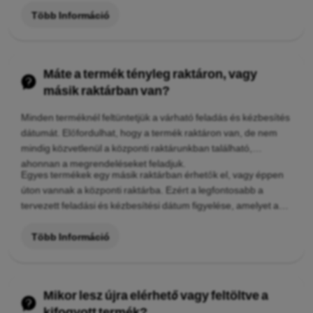
látható használati nyomok, sérülések, kopás vagy
Több Információ
értékcsökkenés legyen rajta.
Máte a termék tényleg raktáron, vagy
másik raktárban van?
Minden terméknél feltüntetjük a várható feladás és kézbesítés
dátumát. Előfordulhat, hogy a termék raktáron van, de nem
mindig közvetlenül a központi raktárunkban található,
ahonnan a megrendeléseket feladjuk.
Egyes termékek egy másik raktárban érhetők el, vagy éppen
úton vannak a központi raktárba. Ezért a legfontosabb a
tervezett feladási és kézbesítési dátum figyelése, amelyet a
termék adatlapján, illetve a rendelés létrehozása után a saját
rendelése részleteinél is megtalál.
Több Információ
Mikor lesz újra elérhető vagy feltöltve a
kifogyott termék?