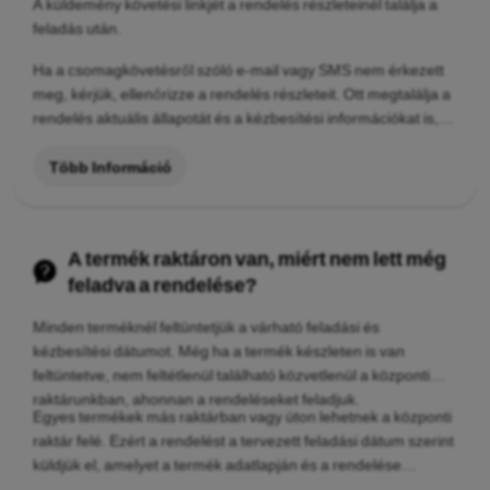
A küldemény követési linkjét a rendelés részleteinél találja a
feladás után.
Ha a csomagkövetésről szóló e-mail vagy SMS nem érkezett
meg, kérjük, ellenőrizze a rendelés részleteit. Ott megtalálja a
rendelés aktuális állapotát és a kézbesítési információkat is,
ha a küldeményt már átadták a szállítónak.
Több Információ
A termék raktáron van, miért nem lett még
feladva a rendelése?
Minden terméknél feltüntetjük a várható feladási és
kézbesítési dátumot. Még ha a termék készleten is van
feltüntetve, nem feltétlenül található közvetlenül a központi
raktárunkban, ahonnan a rendeléseket feladjuk.
Egyes termékek más raktárban vagy úton lehetnek a központi
raktár felé. Ezért a rendelést a tervezett feladási dátum szerint
küldjük el, amelyet a termék adatlapján és a rendelése
részleteinél is megtalál.