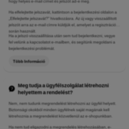
hogy helyes e-mail címet és jelszót ad-e meg.
Ha elfelejtette jelszavát, kattintson a bejelentkezési oldalon a
„Elfelejtette jelszavát?” hivatkozásra. Az új vagy visszaállított
jelszót arra az e-mail címre küldjük el, amelyet a regisztráció
során használt.
Ha a jelszó visszaállítása után sem tud bejelentkezni, vegye
fel velünk a kapcsolatot e-mailben, és segítünk megoldani a
bejelentkezési problémát.
Több Információ
Meg tudja a ügyfélszolgálat létrehozni
helyettem a rendelést?
Nem, nem tudunk megrendelést létrehozni az ügyfél helyett.
Biztonsági okokból minden ügyfélnek saját magának kell
létrehoznia a megrendelést közvetlenül az e-shopunkban.
Ha nem tud eligazodni a megrendelés létrehozásában, e-