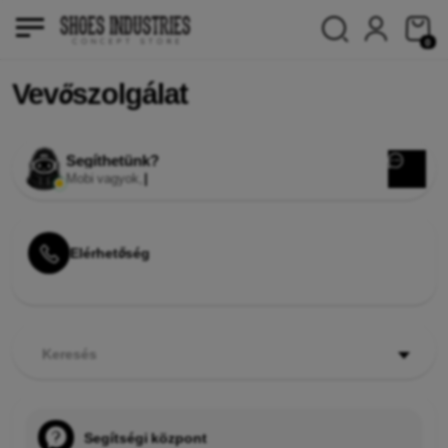
0
Vevőszolgálat
Segíthetünk?
Mobi vagyok, a te MI-segítőd.
|
Elérhetőség
Keresés
Segítségi központ