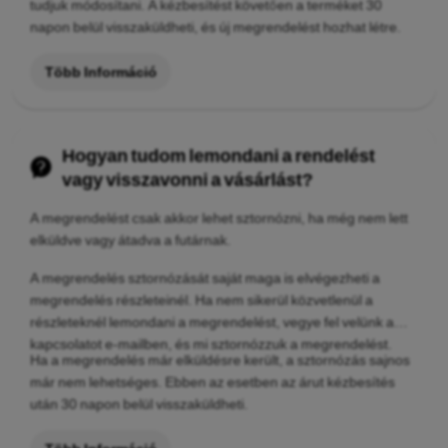
tudjuk módosítani. A kézbesítést követően a terméket 30
napon belül visszaküldheti, és új megrendelést hozhat létre.
Több Információ
Hogyan tudom lemondani a rendelést
vagy visszavonni a vásárlást?
A megrendelést csak akkor lehet sztornózni, ha még nem lett
elküldve vagy átadva a futárnak.
A megrendelés sztornózását saját maga is elvégezheti a
megrendelés részleteinél. Ha nem sikerül közvetlenül a
részleteknél lemondani a megrendelést, vegye fel velünk a
kapcsolatot e-mailben, és mi sztornózzuk a megrendelést.
Ha a megrendelés már elküldésre került, a sztornózás sajnos
már nem lehetséges. Ebben az esetben az árut kézbesítés
után 30 napon belül visszaküldheti.