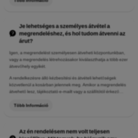
Több Információ
Je lehetséges a személyes átvétel a
megrendeléshez, és hol tudom átvenni az
árut?
Igen, a megrendelést személyesen átveheti központunkban,
vagy a megrendelés létrehozásakor kiválaszthatja a több ezer
átvevőhely egyikét.
A rendelkezésre álló kézbesítési és átvételi lehetőségek
közvetlenül a kosárban jelennek meg. Amikor a megrendelés
átvehető lesz, tájékoztató e-mailt vagy a szállítótól érkező
üzenetet küldünk Önnek.
Több Információ
Az én rendelésem nem volt teljesen