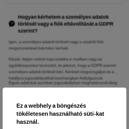
Hogyan kérhetem a személyes adatok
törlését vagy a fiók eltávolítását a GDPR
szerint?
Igen, a személyes adatok törlését vagy a vásárlói fiók
megszüntetését bármikor kérheti.
Kérjük, lépjen velünk kapcsolatba e-mailben vagy az
ügyfélközponton keresztül, és jelezze, hogy a GDPR szerinti
személyes adatok törlését kéri. Kérését megvizsgáljuk és a
hatályos jogszabályokkal összhangban feldolgozzuk.
Egyes adatokat azonban jogszabályban meghatározott ideig
kötelesek lehetünk megőrizni, például a könyveléshez,
számlázáshoz vagy a reklamációk kezeléséhez szükséges
adatokat.
Ez a webhely a böngészés
Több Információ
tökéletesen használható süti-kat
használ.