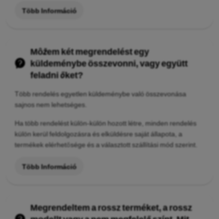
Több Információ
Môžem két megrendelést egy
küldeménybe összevonni, vagy együtt
feladni őket?
Több rendelés egyetlen küldeménybe való összevonása
sajnos nem lehetséges.
Ha több rendelést külön-külön hozott létre, minden rendelés
külön kerül feldolgozásra és elküldésre saját állapota, a
termékek elérhetősége és a választott szállítási mód szerint.
Több Információ
Megrendeltem a rossz terméket, a rossz