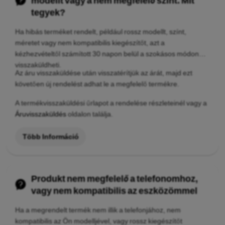
modellt vagy a nem megfelelő színt. Mit
tegyek?
Ha hibás terméket rendelt, például rossz modellt, színt,
méretet vagy nem kompatibilis kiegészítőt, azt a
kézhezvételtől számított 30 napon belül a szokásos módon
visszaküldheti.
Az áru visszaküldése után visszatérítjük az árát, majd ezt
követően új rendelést adhat le a megfelelő termékre.
A termékvisszaküldési űrlapot a rendelése részleteinél vagy a
Áruvisszaküldés
oldalon találja.
Több Információ
Produkt nem megfelelő a telefonomhoz,
vagy nem kompatibilis az eszközömmel
Ha a megrendelt termék nem illik a telefonjához, nem
kompatibilis az Ön modelljével, vagy rossz kiegészítőt