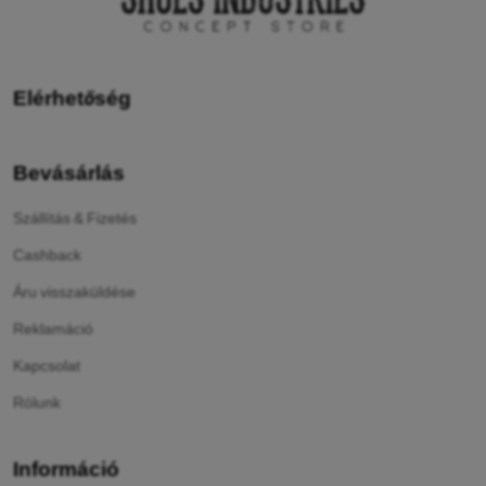
Elérhetőség
Bevásárlás
Szállítás & Fizetés
Cashback
Áru visszaküldése
Reklamáció
Kapcsolat
Rólunk
Információ