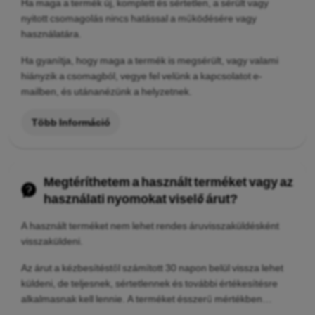
Ha maga a termék új, komplett és sértetlen, a sérült vagy
nyitott csomagolás nincs hatással a működésére vagy
használatára.
Ha gyanítja, hogy maga a termék is megsérült, vagy valami
hiányzik a csomagból, vegye fel velünk a kapcsolatot e-
mailben, és utánanézünk a helyzetnek.
Több Információ
Megtéríthetem a használt terméket vagy az
használati nyomokat viselő árut?
A használt terméket nem lehet rendes áruvisszaküldésként
visszaküldeni.
Az árut a kézbesítéstől számított 30 napon belül vissza lehet
küldeni, de teljesnek, sértetlennek és további értékesítésre
alkalmasnak kell lennie. A terméket ésszerű mértékben
ellenőrizheti és kipróbálhatja, de nem lehet használt úgy, hogy