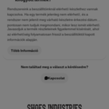
Rendszereink a beszállítóinknál elérhető készlethez vannak
kapcsolva. Ha egy termék jelenleg nem elérhető, és a
rendszer nem jelenít meg várható készletre érkezési dátumot,
pontosan nem tudjuk megmondani, mikor lesz ismét elérhető.
Javasoljuk a termék részleteinek figyelemmel kísérését, ahol
az elérhetőség folyamatosan frissül a beszállítóktól kapott
információk alapján.
Több Információ
Nem találtad meg a választ a kérdésedre?
Kapcsolat